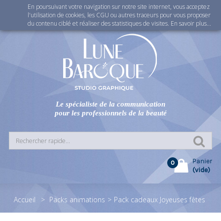
En poursuivant votre navigation sur notre site internet, vous acceptez
Connexion
l'utilisation de cookies, les CGU ou autres traceurs pour vous proposer
du contenu ciblé et réaliser des statistiques de visites.
En savoir plus...
Le spécialiste de la communication
pour les professionnels de la beauté
Panier
0
(vide)
Accueil
>
Packs animations
>
Pack cadeaux Joyeuses fêtes