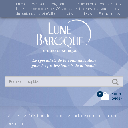
En poursuivant votre navigation sur notre site internet, vous acceptez
Connexion
l'utilisation de cookies, les CGU ou autres traceurs pour vous proposer
du contenu ciblé et réaliser des statistiques de visites.
En savoir plus...
Le spécialiste de la communication
pour les professionnels de la beauté
Panier
0
(vide)
Accueil
>
Création de support
>
Pack de communication
premium