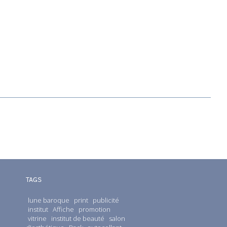
TAGS
lune baroque
print
publicité
institut
Affiche
promotion
vitrine
institut de beauté
salon