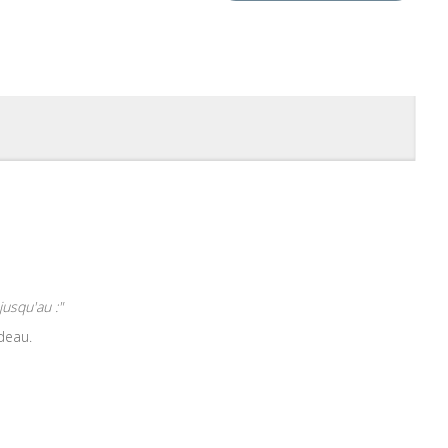
usqu'au :"
deau.