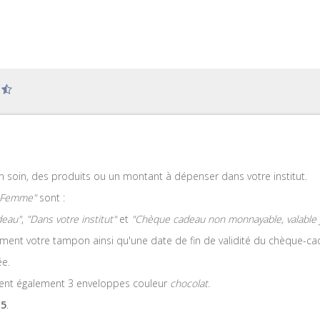
n soin, des produits ou un montant à dépenser dans votre institut.
 Femme"
sont :
deau"
,
"Dans votre institut"
et
"Chèque cadeau non monnayable, valable j
ent votre tampon ainsi qu'une date de fin de validité du chèque-ca
ée.
ent également 3 enveloppes couleur
chocolat
.
15
.