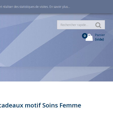
Connexion
 réaliser des statistiques de visites.
En savoir plus...
Panier
0
(vide)
 cadeaux motif Soins Femme