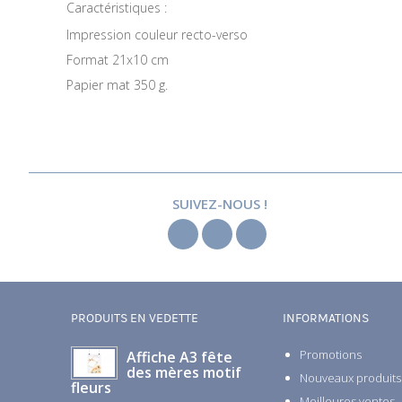
Caractéristiques :
Impression couleur recto-verso
Format 21x10 cm
Papier mat 350 g.
SUIVEZ-NOUS !
PRODUITS EN VEDETTE
INFORMATIONS
Promotions
Affiche A3 fête
des mères motif
Nouveaux produits
fleurs
Meilleures ventes