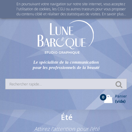
En poursuivant votre navigation sur notre site internet, vous acceptez
Connexion
l'utilisation de cookies, les CGU ou autres traceurs pour vous proposer
du contenu ciblé et réaliser des statistiques de visites.
En savoir plus...
Le spécialiste de la communication
pour les professionnels de la beauté
Panier
0
(vide)
Été
Attirez l'attention pour l'été