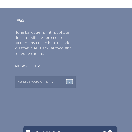
TAGS
lune baroque
print
publicité
institut
Affiche
promotion
vitrine
institut de beauté
salon
d'esthétique
Pack
autocollant
chèque cadeau
NEWSLETTER
Contactez-nous !