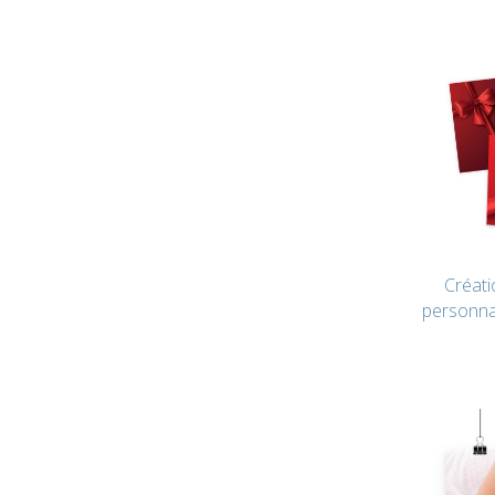
Créat
personna