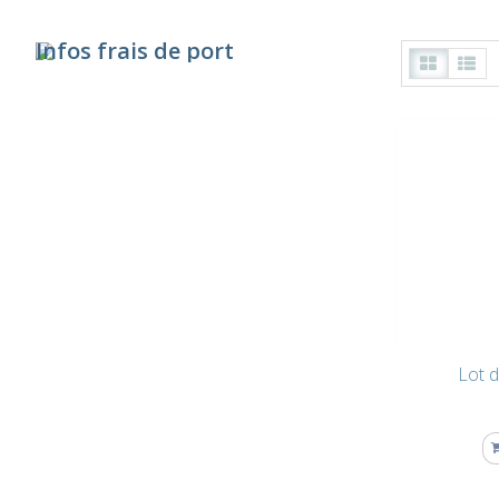
Infos frais de port
Pour les affiches, cartes de visites, chèques-
cadeaux... tous les documents imprimés
achetés en ligne, il est appliqué des frais de
port de 8 €uros
Lot d