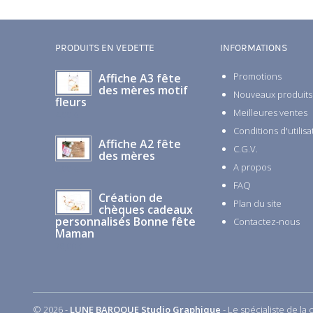
PRODUITS EN VEDETTE
INFORMATIONS
Promotions
Affiche A3 fête
des mères motif
Nouveaux produits
fleurs
Meilleures ventes
4,00 €
Conditions d'utilis
Affiche A2 fête
C.G.V.
des mères
A propos
6,00 €
FAQ
Création de
Plan du site
chèques cadeaux
personnalisés Bonne fête
Contactez-nous
Maman
78,00 €
© 2026 -
LUNE BAROQUE Studio Graphique
- Le spécialiste de l