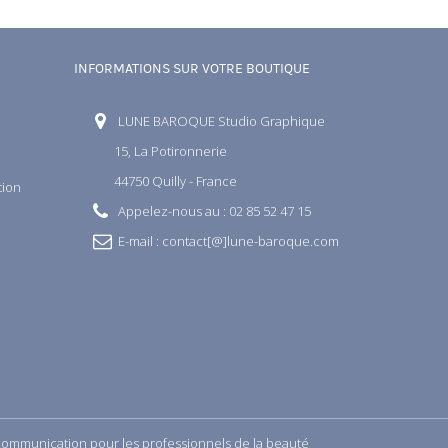
INFORMATIONS SUR VOTRE BOUTIQUE
LUNE BAROQUE Studio Graphique
15, La Potironnerie
44750 Quilly - France
ation
Appelez-nous au :
02 85 52 47 15
E-mail :
contact[@]lune-baroque.com
a communication pour les professionnels de la beauté